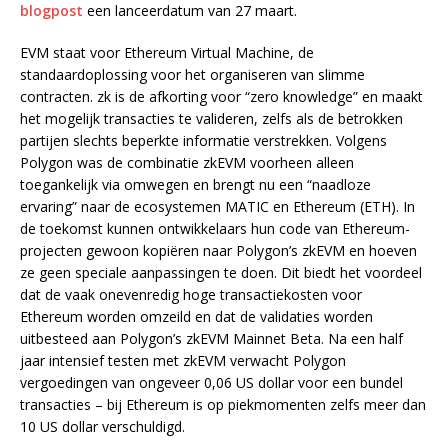
blogpost
een lanceerdatum van 27 maart.
EVM staat voor Ethereum Virtual Machine, de
standaardoplossing voor het organiseren van slimme
contracten. zk is de afkorting voor “zero knowledge” en maakt
het mogelijk transacties te valideren, zelfs als de betrokken
partijen slechts beperkte informatie verstrekken. Volgens
Polygon was de combinatie zkEVM voorheen alleen
toegankelijk via omwegen en brengt nu een “naadloze
ervaring” naar de ecosystemen MATIC en Ethereum (ETH). In
de toekomst kunnen ontwikkelaars hun code van Ethereum-
projecten gewoon kopiëren naar Polygon’s zkEVM en hoeven
ze geen speciale aanpassingen te doen. Dit biedt het voordeel
dat de vaak onevenredig hoge transactiekosten voor
Ethereum worden omzeild en dat de validaties worden
uitbesteed aan Polygon’s zkEVM Mainnet Beta. Na een half
jaar intensief testen met zkEVM verwacht Polygon
vergoedingen van ongeveer 0,06 US dollar voor een bundel
transacties – bij Ethereum is op piekmomenten zelfs meer dan
10 US dollar verschuldigd.