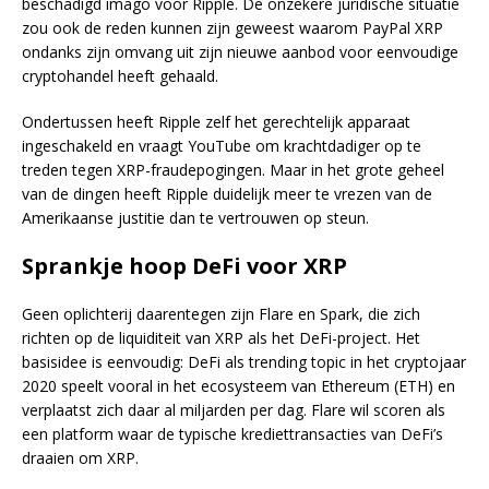
beschadigd imago voor Ripple. De onzekere juridische situatie
zou ook de reden kunnen zijn geweest waarom PayPal XRP
ondanks zijn omvang uit zijn nieuwe aanbod voor eenvoudige
cryptohandel heeft gehaald.
Ondertussen heeft Ripple zelf het gerechtelijk apparaat
ingeschakeld en vraagt YouTube om krachtdadiger op te
treden tegen XRP-fraudepogingen. Maar in het grote geheel
van de dingen heeft Ripple duidelijk meer te vrezen van de
Amerikaanse justitie dan te vertrouwen op steun.
Sprankje hoop DeFi voor XRP
Geen oplichterij daarentegen zijn Flare en Spark, die zich
richten op de liquiditeit van XRP als het DeFi-project. Het
basisidee is eenvoudig: DeFi als trending topic in het cryptojaar
2020 speelt vooral in het ecosysteem van Ethereum (ETH) en
verplaatst zich daar al miljarden per dag. Flare wil scoren als
een platform waar de typische krediettransacties van DeFi’s
draaien om XRP.