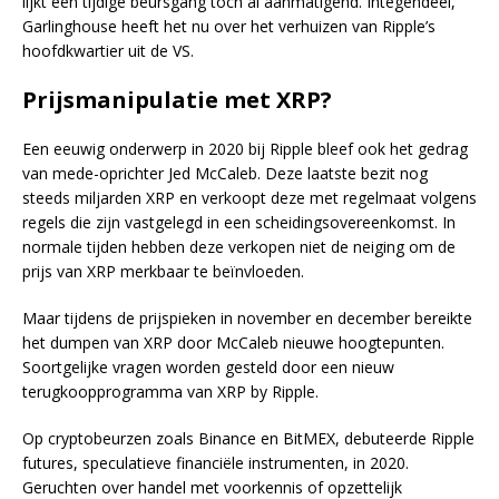
lijkt een tijdige beursgang toch al aanmatigend. Integendeel,
Garlinghouse heeft het nu over het verhuizen van Ripple’s
hoofdkwartier uit de VS.
Prijsmanipulatie met XRP?
Een eeuwig onderwerp in 2020 bij Ripple bleef ook het gedrag
van mede-oprichter Jed McCaleb. Deze laatste bezit nog
steeds miljarden XRP en verkoopt deze met regelmaat volgens
regels die zijn vastgelegd in een scheidingsovereenkomst. In
normale tijden hebben deze verkopen niet de neiging om de
prijs van XRP merkbaar te beïnvloeden.
Maar tijdens de prijspieken in november en december bereikte
het dumpen van XRP door McCaleb nieuwe hoogtepunten.
Soortgelijke vragen worden gesteld door een nieuw
terugkoopprogramma van XRP by Ripple.
Op cryptobeurzen zoals Binance en BitMEX, debuteerde Ripple
futures, speculatieve financiële instrumenten, in 2020.
Geruchten over handel met voorkennis of opzettelijk