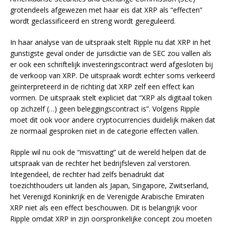
grotendeels afgewezen met haar eis dat XRP als “effecten”
wordt geclassificeerd en streng wordt gereguleerd.
In haar analyse van de uitspraak stelt Ripple nu dat XRP in het
gunstigste geval onder de jurisdictie van de SEC zou vallen als
er ook een schriftelijk investeringscontract werd afgesloten bij
de verkoop van XRP. De uitspraak wordt echter soms verkeerd
geïnterpreteerd in de richting dat XRP zelf een effect kan
vormen. De uitspraak stelt expliciet dat “XRP als digitaal token
op zichzelf (…) geen beleggingscontract is”. Volgens Ripple
moet dit ook voor andere cryptocurrencies duidelijk maken dat
ze normaal gesproken niet in de categorie effecten vallen.
Ripple wil nu ook de “misvatting” uit de wereld helpen dat de
uitspraak van de rechter het bedrijfsleven zal verstoren.
Integendeel, de rechter had zelfs benadrukt dat
toezichthouders uit landen als Japan, Singapore, Zwitserland,
het Verenigd Koninkrijk en de Verenigde Arabische Emiraten
XRP niet als een effect beschouwen. Dit is belangrijk voor
Ripple omdat XRP in zijn oorspronkelijke concept zou moeten