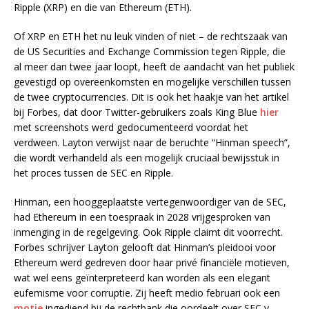
Ripple (XRP) en die van Ethereum (ETH).
Of XRP en ETH het nu leuk vinden of niet – de rechtszaak van
de US Securities and Exchange Commission tegen Ripple, die
al meer dan twee jaar loopt, heeft de aandacht van het publiek
gevestigd op overeenkomsten en mogelijke verschillen tussen
de twee cryptocurrencies. Dit is ook het haakje van het artikel
bij Forbes, dat door Twitter-gebruikers zoals King Blue
hier
met screenshots werd gedocumenteerd voordat het
verdween. Layton verwijst naar de beruchte “Hinman speech”,
die wordt verhandeld als een mogelijk cruciaal bewijsstuk in
het proces tussen de SEC en Ripple.
Hinman, een hooggeplaatste vertegenwoordiger van de SEC,
had Ethereum in een toespraak in 2028 vrijgesproken van
inmenging in de regelgeving. Ook Ripple claimt dit voorrecht.
Forbes schrijver Layton gelooft dat Hinman’s pleidooi voor
Ethereum werd gedreven door haar privé financiële motieven,
wat wel eens geïnterpreteerd kan worden als een elegant
eufemisme voor corruptie. Zij heeft medio februari ook een
motie
ingediend bij de rechtbank die oordeelt over SEC v.