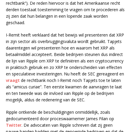
rechtbank”). De reden hiervoor is dat het Amerikaanse recht
derden toestaat toestemming te vragen om te procederen als
zij zien dat hun belangen in een lopende zaak worden
geschaad.
I-Remit heeft verklaard dat het bewijs wil presenteren dat XRP
in zijn sector als overbruggingsvaluta wordt gebruikt. Tapjets
daarentegen wil presenteren hoe en waarom het XRP als
betaalmiddel accepteert. Beide bedrijven steunen dus indirect
de lijn van Ripple om XRP te definiëren als een cryptocurrency
in praktisch gebruik en zo XRP te onderscheiden van effecten
en speculatieve investeringen. Nu heeft de SEC gereageerd en
vraagt
de rechtbank noch I-Remit noch Tapjets toe te laten
als “amicus curiae”. Ten eerste kwamen de aanvragen te laat
en ten tweede was de invloed van Ripple op de bedrijven
mogelijk, aldus de redenering van de SEC.
Ripple ontkende de beschuldigingen onmiddellijk, zoals
gedocumenteerd door proceswaarnemer James Filan op
Twitter
. De advocaten van Ripple schreven dat zij geen
nauwe banden hadden met de genoemde bedrijven en dat de