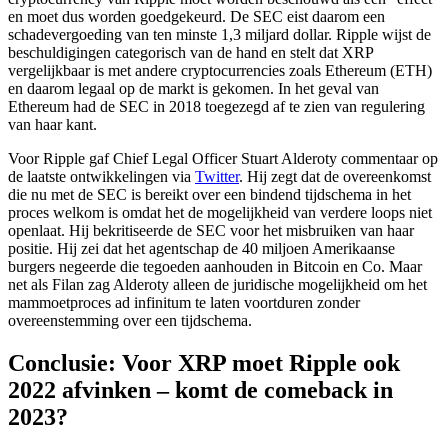
en moet dus worden goedgekeurd. De SEC eist daarom een
schadevergoeding van ten minste 1,3 miljard dollar. Ripple wijst de
beschuldigingen categorisch van de hand en stelt dat XRP
vergelijkbaar is met andere cryptocurrencies zoals Ethereum (ETH)
en daarom legaal op de markt is gekomen. In het geval van
Ethereum had de SEC in 2018 toegezegd af te zien van regulering
van haar kant.
Voor Ripple gaf Chief Legal Officer Stuart Alderoty commentaar op
de laatste ontwikkelingen via
Twitter
. Hij zegt dat de overeenkomst
die nu met de SEC is bereikt over een bindend tijdschema in het
proces welkom is omdat het de mogelijkheid van verdere loops niet
openlaat. Hij bekritiseerde de SEC voor het misbruiken van haar
positie. Hij zei dat het agentschap de 40 miljoen Amerikaanse
burgers negeerde die tegoeden aanhouden in Bitcoin en Co. Maar
net als Filan zag Alderoty alleen de juridische mogelijkheid om het
mammoetproces ad infinitum te laten voortduren zonder
overeenstemming over een tijdschema.
Conclusie: Voor XRP moet Ripple ook
2022 afvinken – komt de comeback in
2023?