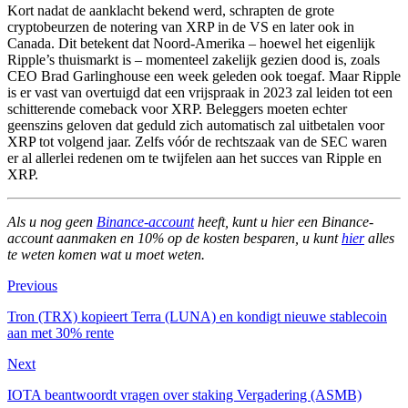
Kort nadat de aanklacht bekend werd, schrapten de grote
cryptobeurzen de notering van XRP in de VS en later ook in
Canada. Dit betekent dat Noord-Amerika – hoewel het eigenlijk
Ripple’s thuismarkt is – momenteel zakelijk gezien dood is, zoals
CEO Brad Garlinghouse een week geleden ook toegaf. Maar Ripple
is er vast van overtuigd dat een vrijspraak in 2023 zal leiden tot een
schitterende comeback voor XRP. Beleggers moeten echter
geenszins geloven dat geduld zich automatisch zal uitbetalen voor
XRP tot volgend jaar. Zelfs vóór de rechtszaak van de SEC waren
er al allerlei redenen om te twijfelen aan het succes van Ripple en
XRP.
Als u nog geen
Binance-account
heeft, kunt u hier een Binance-
account aanmaken en 10% op de kosten besparen, u kunt
hier
alles
te weten komen wat u moet weten.
Previous
Tron (TRX) kopieert Terra (LUNA) en kondigt nieuwe stablecoin
aan met 30% rente
Next
IOTA beantwoordt vragen over staking Vergadering (ASMB)