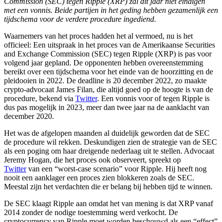
Commission (SEC) tegen Ripple (XRP) zal dit jaar niet eindigen
met een vonnis. Beide partijen in het geding hebben gezamenlijk een
tijdschema voor de verdere procedure ingediend.
Waarnemers van het proces hadden het al vermoed, nu is het
officieel: Een uitspraak in het proces van de Amerikaanse Securities
and Exchange Commission (SEC) tegen Ripple (XRP) is pas voor
volgend jaar gepland. De opponenten hebben overeenstemming
bereikt over een tijdschema voor het einde van de hoorzitting en de
pleidooien in 2022. De deadline is 20 december 2022, zo maakte
crypto-advocaat James Filan, die altijd goed op de hoogte is van de
procedure, bekend via
Twitter
. Een vonnis voor of tegen Ripple is
dus pas mogelijk in 2023, meer dan twee jaar na de aanklacht van
december 2020.
Het was de afgelopen maanden al duidelijk geworden dat de SEC
de procedure wil rekken. Deskundigen zien de strategie van de SEC
als een poging om haar dreigende nederlaag uit te stellen. Advocaat
Jeremy Hogan, die het proces ook observeert, spreekt op
Twitter
van een “worst-case scenario” voor Ripple. Hij heeft nog
nooit een aanklager een proces zien blokkeren zoals de SEC.
Meestal zijn het verdachten die er belang bij hebben tijd te winnen.
De SEC klaagt Ripple aan omdat het van mening is dat XRP vanaf
2014 zonder de nodige toestemming werd verkocht. De
cryptocurrency van Ripple moet worden beschouwd als een “effect”