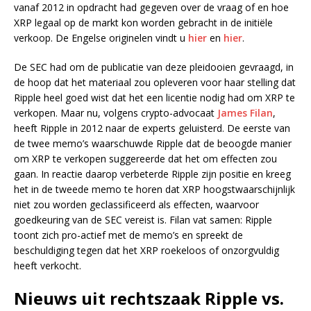
vanaf 2012 in opdracht had gegeven over de vraag of en hoe
XRP legaal op de markt kon worden gebracht in de initiële
verkoop. De Engelse originelen vindt u
hier
en
hier
.
De SEC had om de publicatie van deze pleidooien gevraagd, in
de hoop dat het materiaal zou opleveren voor haar stelling dat
Ripple heel goed wist dat het een licentie nodig had om XRP te
verkopen. Maar nu, volgens crypto-advocaat
James Filan
,
heeft Ripple in 2012 naar de experts geluisterd. De eerste van
de twee memo’s waarschuwde Ripple dat de beoogde manier
om XRP te verkopen suggereerde dat het om effecten zou
gaan. In reactie daarop verbeterde Ripple zijn positie en kreeg
het in de tweede memo te horen dat XRP hoogstwaarschijnlijk
niet zou worden geclassificeerd als effecten, waarvoor
goedkeuring van de SEC vereist is. Filan vat samen: Ripple
toont zich pro-actief met de memo’s en spreekt de
beschuldiging tegen dat het XRP roekeloos of onzorgvuldig
heeft verkocht.
Nieuws uit rechtszaak Ripple vs.