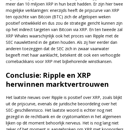
meer dan 10 miljoen XRP in hun bezit hadden. Er zijn hier twee
mogelijke verklaringen: enerzijds heeft de prijscurve van XRP
ten opzichte van Bitcoin (BTC) zich de afgelopen weken
positief ontwikkeld en dus zou de strategie gericht kunnen zijn
op het indirect targeten van Bitcoin via XRP. En ten tweede zal
XRP Whales waarschijnlijk ook het proces van Ripple met de
SEC nauwlettend in de gaten houden. Als zij hier eerder dan
anderen toezeggen dat de SEC zich in zwaar vaarwater
begeeft met haar aanklacht, betekent dit ook een verhoogde
comebackkans voor XRP met bijbehorende winstkansen.
Conclusie: Ripple en XRP
herwinnen marktvertrouwen
Het laatste nieuws over Ripple is positief over XRP, zoals blijkt
uit de prijscurve, evenals de juridische beoordeling over het
SEC-geschillenrisico. Het laatste woord is echter nog niet
gezegd in de rechtbank en de cryptomarkten in het algemeen
lijken op dit moment behoorlijk nerveus. Het is nog lang niet
zeker of het moment is aangebroken om XRP met kooporders