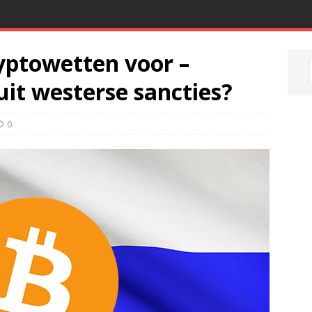
yptowetten voor –
uit westerse sancties?
0