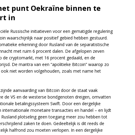
 het punt Oekraïne binnen te
rt in
fficiële Russische initiatieven voor een gematigde regulering
coin waarschijnlijk naar positief gebied hebben gestuurd.
lomatieke erkenning door Rusland van de separatistische
nnacht met ruim 6 procent dalen. De afgelopen zeven
 op de cryptomarkt, met 16 procent gedaald, en de
prijsd. De mantra van een “apolitieke Bitcoin” waarop zo
 ook niet worden volgehouden, zoals met name het
zijnde aanvaarding van Bitcoin door de staat vaak
ee de VS en de westerse bondgenoten dreigen, omvatten
ationale betalingssysteem Swift. Door een dergelijke
nternationale monetaire transacties en handel – en lijdt
s Rusland plotseling geen toegang meer zou hebben tot
rschrijdend zaken te doen. Gedeeltelijk is dit reeds de
lijk halfrond zou moeten verlopen. In een dergelijke