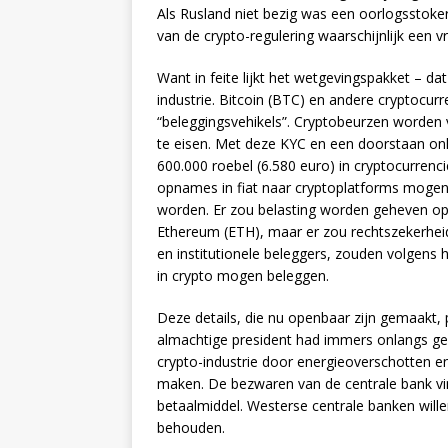
Als Rusland niet bezig was een oorlogsstoke
van de crypto-regulering waarschijnlijk een v
Want in feite lijkt het wetgevingspakket – d
industrie. Bitcoin (BTC) en andere cryptocurr
“beleggingsvehikels”. Cryptobeurzen worden v
te eisen. Met deze KYC en een doorstaan onli
600.000 roebel (6.580 euro) in cryptocurren
opnames in fiat naar cryptoplatforms mogen
worden. Er zou belasting worden geheven op 
Ethereum (ETH), maar er zou rechtszekerhei
en institutionele beleggers, zouden volgens h
in crypto mogen beleggen.
Deze details, die nu openbaar zijn gemaakt, p
almachtige president had immers onlangs ge
crypto-industrie door energieoverschotten e
maken. De bezwaren van de centrale bank vin
betaalmiddel. Westerse centrale banken will
behouden.