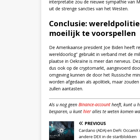
interpretatie zou de nieuwe sympathie van M
uit de strenge sancties van het Westen.
Conclusie: wereldpoliti
moeilijk te voorspellen
De Amerikaanse president Joe Biden heeft r
wereldoorlog” gebruikt in verband met de mil
plaatse in Oekraïne is meer dan nerveus. Dez
dus ook op de cryptomarkt, aangevoerd door Bi
omgeving kunnen de door het Russische minis
worden afgedaan als apolitiek, maar zouden
zullen aantasten.
Als u nog geen
Binance-account
heeft, kunt u 
besparen, u kunt
hier
alles te weten komen wa
PREVIOUS
Cardano (ADA) en DeFi: OccamX 
andere DEX in de startblokken