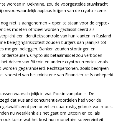
r te worden in Oekraïne, zou de voorgestelde stuwkracht
rij onvoorwaardelijk applaus krijgen van de crypto-scene.
at nog niet is aangenomen – open te staan voor de crypto-
encies moeten officieel worden geclassificeerd als
erplicht een identiteitscontrole van hun klanten in Rusland
ne beleggingsrisicotest zouden burgers dan jaarlijks tot
cies mogen beleggen. Banken zouden stortingen en
 ondersteunen. Crypto als betaalmiddel zou verboden
het delven van Bitcoin en andere cryptocurrencies zoals
d worden gegarandeerd. Rechtspersonen, zoals bedrijven
et voorstel van het ministerie van Financiën zelfs onbeperkt
assen waarschijnlijk in wat Poetin van plan is. De
zegd dat Rusland concurrentievoordelen had voor de
n gekwalificeerd personeel en daar rustig gebruik van moest
den nu weerklank als het gaat om Bitcoin en co. als
en ook koste wat het kost hun monetaire soevereiniteit