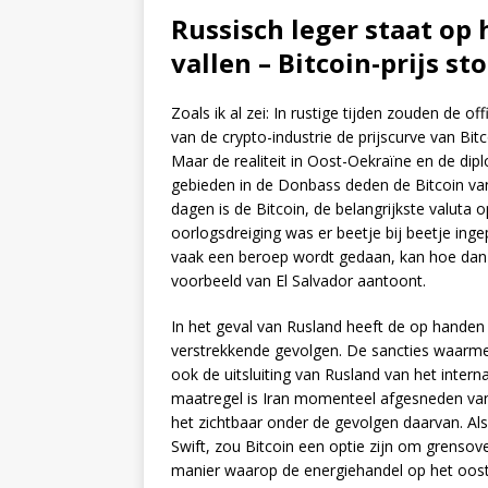
Russisch leger staat op
vallen – Bitcoin-prijs sto
Zoals ik al zei: In rustige tijden zouden de o
van de crypto-industrie de prijscurve van Bit
Maar de realiteit in Oost-Oekraïne en de dip
gebieden in de Donbass deden de Bitcoin va
dagen is de Bitcoin, de belangrijkste valuta
oorlogsdreiging was er beetje bij beetje inge
vaak een beroep wordt gedaan, kan hoe dan
voorbeeld van El Salvador aantoont.
In het geval van Rusland heeft de op handen 
verstrekkende gevolgen. De sancties waarm
ook de uitsluiting van Rusland van het intern
maatregel is Iran momenteel afgesneden van i
het zichtbaar onder de gevolgen daarvan. Al
Swift, zou Bitcoin een optie zijn om grensove
manier waarop de energiehandel op het ooste