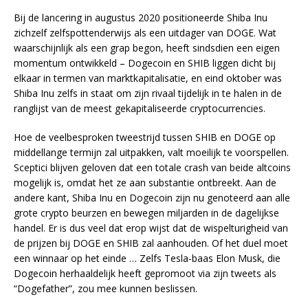
Bij de lancering in augustus 2020 positioneerde Shiba Inu
zichzelf zelfspottenderwijs als een uitdager van DOGE. Wat
waarschijnlijk als een grap begon, heeft sindsdien een eigen
momentum ontwikkeld – Dogecoin en SHIB liggen dicht bij
elkaar in termen van marktkapitalisatie, en eind oktober was
Shiba Inu zelfs in staat om zijn rivaal tijdelijk in te halen in de
ranglijst van de meest gekapitaliseerde cryptocurrencies.
Hoe de veelbesproken tweestrijd tussen SHIB en DOGE op
middellange termijn zal uitpakken, valt moeilijk te voorspellen.
Sceptici blijven geloven dat een totale crash van beide altcoins
mogelijk is, omdat het ze aan substantie ontbreekt. Aan de
andere kant, Shiba Inu en Dogecoin zijn nu genoteerd aan alle
grote crypto beurzen en bewegen miljarden in de dagelijkse
handel. Er is dus veel dat erop wijst dat de wispelturigheid van
de prijzen bij DOGE en SHIB zal aanhouden. Of het duel moet
een winnaar op het einde … Zelfs Tesla-baas Elon Musk, die
Dogecoin herhaaldelijk heeft gepromoot via zijn tweets als
“Dogefather”, zou mee kunnen beslissen.