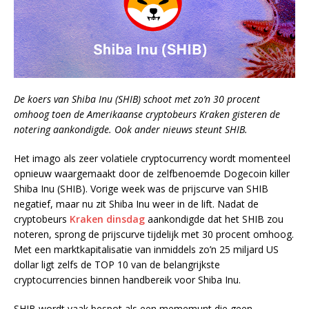
De koers van Shiba Inu (SHIB) schoot met zo’n 30 procent
omhoog toen de Amerikaanse cryptobeurs Kraken gisteren de
notering aankondigde. Ook ander nieuws steunt SHIB.
Het imago als zeer volatiele cryptocurrency wordt momenteel
opnieuw waargemaakt door de zelfbenoemde Dogecoin killer
Shiba Inu (SHIB). Vorige week was de prijscurve van SHIB
negatief, maar nu zit Shiba Inu weer in de lift. Nadat de
cryptobeurs
Kraken dinsdag
aankondigde dat het SHIB zou
noteren, sprong de prijscurve tijdelijk met 30 procent omhoog.
Met een marktkapitalisatie van inmiddels zo’n 25 miljard US
dollar ligt zelfs de TOP 10 van de belangrijkste
cryptocurrencies binnen handbereik voor Shiba Inu.
SHIB wordt vaak bespot als een mememunt die geen