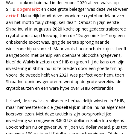
Want Lookonchain had in december 2020 al een walvis op
SHIB
opgemerkt
en deze grote belegger was deze week weer
actief
. Natuurlijk houdt deze anonieme cryptohandelaar zich
aan het motto “buy cheap, sell dear”. Omdat hij zijn eerste
Shiba Inu al in augustus 2020 kocht op het gedecentraliseerde
cryptoboodschap Uniswap, toen de “Dogecoin killer” nog een
onbekende exoot was, ging de eerste sprong naar de
winstzone bijna vanzelf. Maar zoals Lookonchain zojuist heeft
aangetoond met behulp van openbare blockchaingegevens,
bleef de Walvis inzetten op SHIB en greep hij de kans om zijn
investering in Shiba Inu uit te breiden door een goede timing.
Vooral de tweede helft van 2021 was perfect voor hem, toen
Shiba Inu opnieuw genoteerd werd op de grote wereldwijde
cryptobeurzen en een ware hype over SHIB ontbrandde.
Let wel, deze walvis realiseerde herhaaldelijk winsten in SHIB,
maar herinvesteerde die gedeeltelijk in Shiba Inu na algemene
koersverliezen. Met deze tactiek is zijn oorspronkelijke
investering van ongeveer 3.800 US dollar in Shiba Inu volgens
Lookonchain nu ongeveer 38 miljoen US dollar waard, plus tot
ongeveer 100 miljoen US dollar aan winstnemingen. Of deze