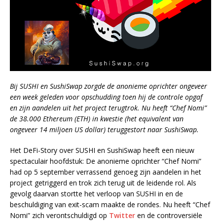
Bij SUSHI en SushiSwap zorgde de anonieme oprichter ongeveer
een week geleden voor opschudding toen hij de controle opgaf
en zijn aandelen uit het project terugtrok. Nu heeft “Chef Nomi”
de 38.000 Ethereum (ETH) in kwestie (het equivalent van
ongeveer 14 miljoen US dollar) teruggestort naar SushiSwap.
Het DeFi-Story over SUSHI en SushiSwap heeft een nieuw
spectaculair hoofdstuk: De anonieme oprichter “Chef Nomi”
had op 5 september verrassend genoeg zijn aandelen in het
project getriggerd en trok zich terug uit de leidende rol. Als
gevolg daarvan stortte het verloop van SUSHI in en de
beschuldiging van exit-scam maakte de rondes. Nu heeft “Chef
Nomi” zich verontschuldigd op
Twitter
en de controversiële