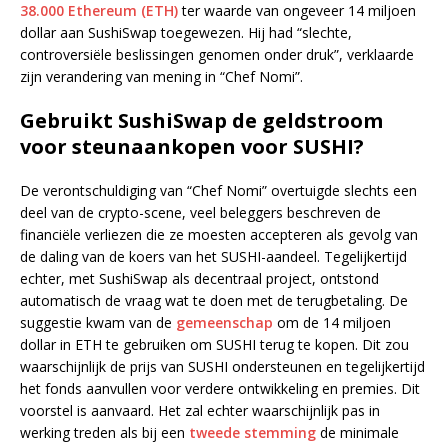
38.000 Ethereum (ETH)
ter waarde van ongeveer 14 miljoen
dollar aan SushiSwap toegewezen. Hij had “slechte,
controversiële beslissingen genomen onder druk”, verklaarde
zijn verandering van mening in “Chef Nomi”.
Gebruikt SushiSwap de geldstroom
voor steunaankopen voor SUSHI?
De verontschuldiging van “Chef Nomi” overtuigde slechts een
deel van de crypto-scene, veel beleggers beschreven de
financiële verliezen die ze moesten accepteren als gevolg van
de daling van de koers van het SUSHI-aandeel. Tegelijkertijd
echter, met SushiSwap als decentraal project, ontstond
automatisch de vraag wat te doen met de terugbetaling. De
suggestie kwam van de
gemeenschap
om de 14 miljoen
dollar in ETH te gebruiken om SUSHI terug te kopen. Dit zou
waarschijnlijk de prijs van SUSHI ondersteunen en tegelijkertijd
het fonds aanvullen voor verdere ontwikkeling en premies. Dit
voorstel is aanvaard. Het zal echter waarschijnlijk pas in
werking treden als bij een
tweede stemming
de minimale