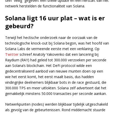
sein “veilig” gegeven: een snelle update en een herstart van het
netwerk herstelden de functionaliteit van Solana.
Solana ligt 16 uur plat – wat is er
gebeurd?
Terwijl het hectische onderzoek naar de oorzaak van de
technologische knock-out bij Solana begon, was het hoofd van
Solana Labs de vermeende eerste met een verklaring. Op
Twitter
schreef Anatoly Yakovenko dat een lancering bij
Raydium (RAY) had geleid tot 300.000 verzoeken per seconde
aan Solana’s blockchain. Het DeFi protocol wilde een
gedecentraliseerd aanbod van nieuwe munten doen op een
wie het eerst komt, het eerst maalt basis, dus hadden
vindingrijke deelnemers blijkbaar bots in de race gestuurd, die
300.000 TPS en meer uitlokten. Solana zelf adverteert dat het
gemakkelijk minstens 50.000 transacties per seconde aankan.
Netwerkpunten (nodes) werden blijkbaar tijdelijk uitgeschakeld
als gevolg van de gebeurtenissen. Rond middernacht stuurde