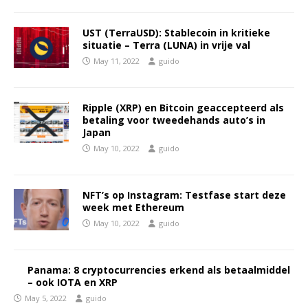
UST (TerraUSD): Stablecoin in kritieke
situatie – Terra (LUNA) in vrije val
May 11, 2022
guido
Ripple (XRP) en Bitcoin geaccepteerd als
betaling voor tweedehands auto’s in
Japan
May 10, 2022
guido
NFT’s op Instagram: Testfase start deze
week met Ethereum
May 10, 2022
guido
Panama: 8 cryptocurrencies erkend als betaalmiddel
– ook IOTA en XRP
May 5, 2022
guido