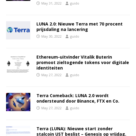
May 31, 2022
guido
LUNA 2.0: Nieuwe Terra met 70 procent
prijsdaling na lancering
May 30, 2022
guido
Ethereum-uitvinder Vitalik Buterin
promoot zieltogende tokens voor digitale
identiteiten
May 27, 2022
guido
Terra Comeback: LUNA 2.0 wordt
ondersteund door Binance, FTX en Co.
May 27, 2022
guido
Terra (LUNA): Nieuwe start zonder
stalcoin UST beslist – Genesis op vrijdag.