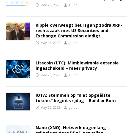
May 26, 2022
guido
Ripple overweegt beursgang zodra XRP-
rechtszaak met US Securities and
Exchange Commission eindigt
May 26, 2022
guido
Litecoin (LTC): Mimblewimble extensie
ingeschakeld – meer privacy
May 25, 2022
guido
IOTA: Stemmen op “niet opgeëiste
tokens” begint vrijdag – Build or Burn
May 25, 2022
guido
Nano (XNO): Netwerk dagenlang
stilgelegd door DDoS-aanvallen