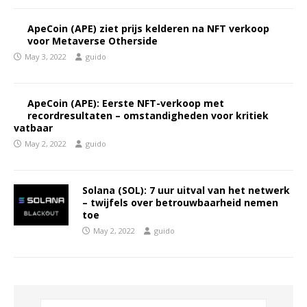
ApeCoin (APE) ziet prijs kelderen na NFT verkoop
voor Metaverse Otherside
May 3, 2022
guido
ApeCoin (APE): Eerste NFT-verkoop met
recordresultaten – omstandigheden voor kritiek
vatbaar
May 2, 2022
guido
Solana (SOL): 7 uur uitval van het netwerk
– twijfels over betrouwbaarheid nemen
toe
May 2, 2022
guido