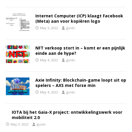
Internet Computer (ICP) klaagt Facebook
(Meta) aan voor kopiëren logo
May 5, 2022
guido
NFT verkoop stort in – komt er een pijnlijk
einde aan de hype?
May 4, 2022
guido
Axie Infinity: Blockchain-game loopt uit op
spelers – AXS met forse min
May 4, 2022
guido
IOTA bij het Gaia-X project: ontwikkelingswerk voor
mobiliteit 2.0
May 3, 2022
guido