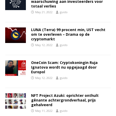
waarschuwing aan investeerders voor
totaal verlies
May 21, 2022
guido
LUNA (Terra) 99 procent min, UST vecht
om te overleven – Drama op de
cryptomarkt
May 12, 2022
guido
OneCoin Scam: Cryptokoningin Ruja
Ignatova wordt nu opgejaagd door
Europol
May 12, 2022
guido
NFT Project Azuki: oprichter onthult
gênante achtergrondverhaal, prijs
gehalveerd
May 11, 2022
guido