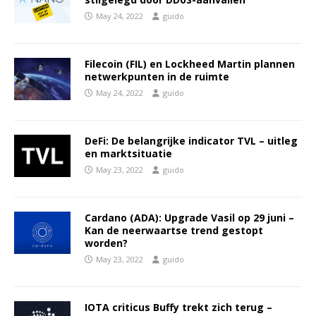
May 24, 2022
guido
Filecoin (FIL) en Lockheed Martin plannen
netwerkpunten in de ruimte
May 24, 2022
guido
DeFi: De belangrijke indicator TVL – uitleg
en marktsituatie
May 23, 2022
guido
Cardano (ADA): Upgrade Vasil op 29 juni –
Kan de neerwaartse trend gestopt
worden?
May 23, 2022
guido
IOTA criticus Buffy trekt zich terug –